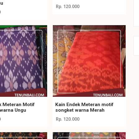
au
Rp. 120.000
0
k Meteran Motif
Kain Endek Meteran motif
 warna Ungu
songket warna Merah
0
Rp. 120.000