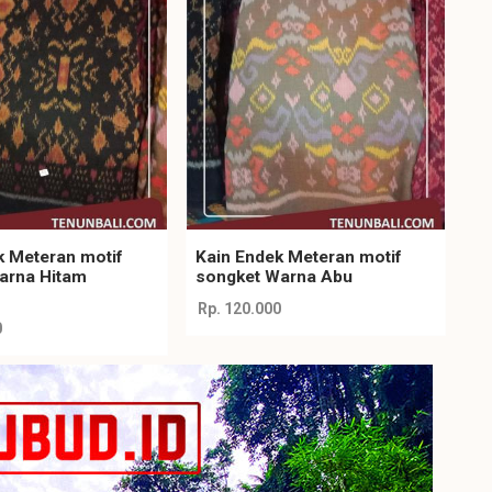
k Meteran motif
Kain Endek Meteran motif
arna Hitam
songket Warna Abu
i
Rp. 120.000
0