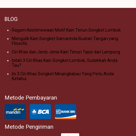
BLOG
Ragam Keistimewaan Motif Kain Tenun Songket Lombok
Mengulik Kain Songket Samarinda Buatan Tangan yang
Filosofis
Ciri Khas dan Jenis-Jenis Kain Tenun Tapis dari Lampung
Inilah 3 Ciri Khas Kain Songket Lombok, Sudahkah Anda
Tau?
Ini 3 Ciri Khas Songket Minangkabau Yang Perlu Anda
Ketahui
Metode Pembayaran
Metode Pengiriman