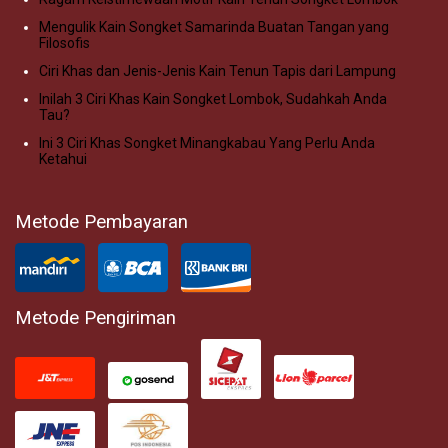
Mengulik Kain Songket Samarinda Buatan Tangan yang
Filosofis
Ciri Khas dan Jenis-Jenis Kain Tenun Tapis dari Lampung
Inilah 3 Ciri Khas Kain Songket Lombok, Sudahkah Anda
Tau?
Ini 3 Ciri Khas Songket Minangkabau Yang Perlu Anda
Ketahui
Metode Pembayaran
Metode Pengiriman