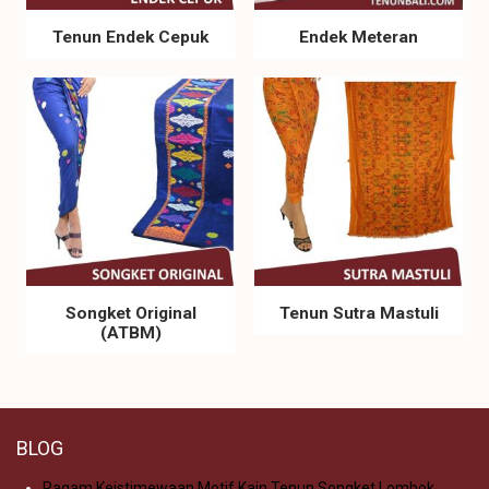
Tenun Endek Cepuk
Endek Meteran
Songket Original
Tenun Sutra Mastuli
(ATBM)
BLOG
Ragam Keistimewaan Motif Kain Tenun Songket Lombok