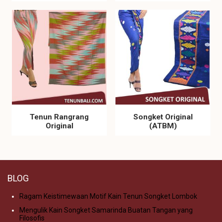
Tenun Rangrang
Songket Original
Original
(ATBM)
BLOG
Ragam Keistimewaan Motif Kain Tenun Songket Lombok
Mengulik Kain Songket Samarinda Buatan Tangan yang
Filosofis