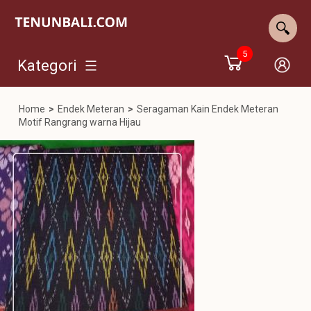
5
Kategori
Home
>
Endek Meteran
>
Seragaman Kain Endek Meteran
Motif Rangrang warna Hijau