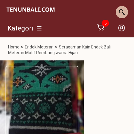
5
Kategori
Home
>
Endek Meteran
>
Seragaman Kain Endek Bali
Meteran Motif Rembang warna Hijau