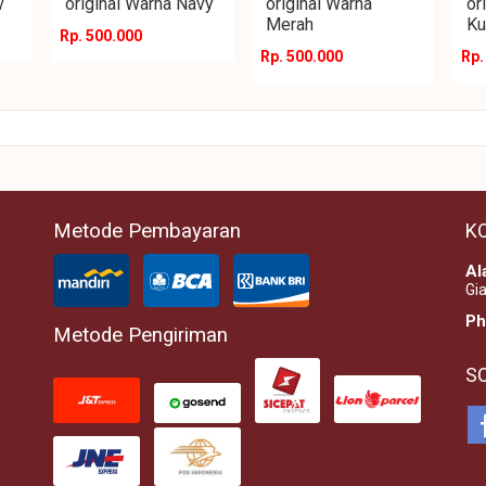
v
original Warna Navy
original Warna
or
Merah
Ku
Rp. 500.000
Rp. 500.000
Rp.
Metode Pembayaran
K
Al
Gia
Ph
Metode Pengiriman
S