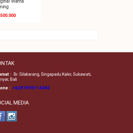
iginal Warna
ning
 500.000
ONTAK
amat :
Br. Silakarang, Singapadu Kaler, Sukawati,
nyar, Bali
one :
+6281999114482
OCIAL MEDIA