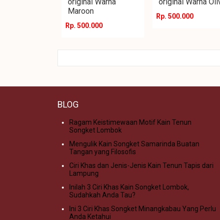
original Warna
original Warna Oli
Maroon
Rp. 500.000
Rp. 500.000
BLOG
Ragam Keistimewaan Motif Kain Tenun
Songket Lombok
Mengulik Kain Songket Samarinda Buatan
Tangan yang Filosofis
Ciri Khas dan Jenis-Jenis Kain Tenun Tapis dari
Lampung
Inilah 3 Ciri Khas Kain Songket Lombok,
Sudahkah Anda Tau?
Ini 3 Ciri Khas Songket Minangkabau Yang Perlu
Anda Ketahui