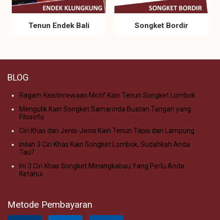
Tenun Endek Bali
Songket Bordir
BLOG
Ragam Keistimewaan Motif Kain Tenun Songket Lombok
Mengulik Kain Songket Samarinda Buatan Tangan yang
Filosofis
Ciri Khas dan Jenis-Jenis Kain Tenun Tapis dari Lampung
Inilah 3 Ciri Khas Kain Songket Lombok, Sudahkah Anda
Tau?
Ini 3 Ciri Khas Songket Minangkabau Yang Perlu Anda
Ketahui
Metode Pembayaran