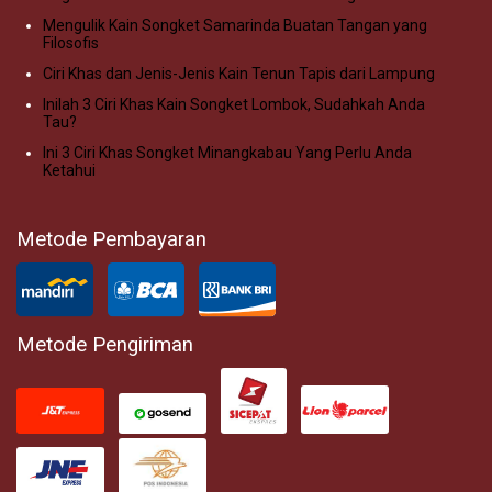
Mengulik Kain Songket Samarinda Buatan Tangan yang
Filosofis
Ciri Khas dan Jenis-Jenis Kain Tenun Tapis dari Lampung
Inilah 3 Ciri Khas Kain Songket Lombok, Sudahkah Anda
Tau?
Ini 3 Ciri Khas Songket Minangkabau Yang Perlu Anda
Ketahui
Metode Pembayaran
Metode Pengiriman