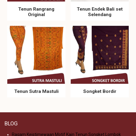
Tenun Rangrang
Tenun Endek Bali set
Original
Selendang
Tenun Sutra Mastuli
Songket Bordir
BLOG
Ragam Keistimewaan Motif Kain Tenun Songket Lombok