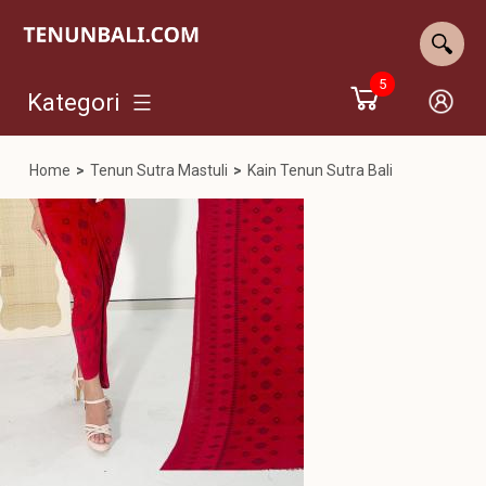
5
Kategori
Home
>
Tenun Sutra Mastuli
>
Kain Tenun Sutra Bali