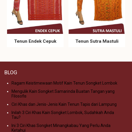
Tenun Endek Cepuk
Tenun Sutra Mastuli
BLOG
Ragam Keistimewaan Motif Kain Tenun Songket Lombok
Mengulik Kain Songket Samarinda Buatan Tangan yang
Filosofis
Ciri Khas dan Jenis-Jenis Kain Tenun Tapis dari Lampung
Inilah 3 Ciri Khas Kain Songket Lombok, Sudahkah Anda
Tau?
Ini 3 Ciri Khas Songket Minangkabau Yang Perlu Anda
Ketahui