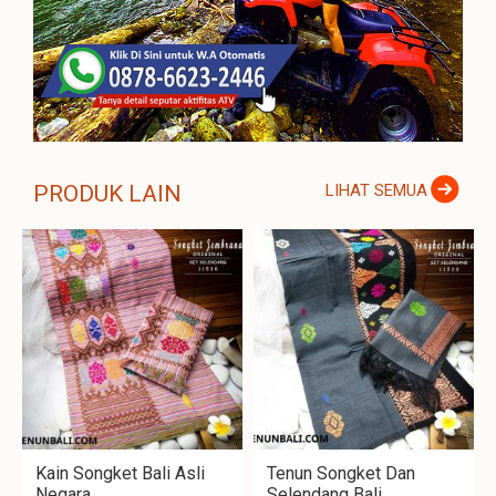
PRODUK LAIN
LIHAT SEMUA
Kain Songket Bali Asli
Tenun Songket Dan
Negara
Selendang Bali