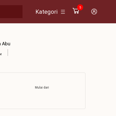
5
Kategori
a Abu
at
Mulai dari