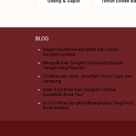
Udeng & Saput
Tenun Endek Ba
BLOG
Ragam Keistimewaan Motif Kain Tenun
Songket Lombok
Mengulik Kain Songket Samarinda Buatan
Tangan yang Filosofis
Ciri Khas dan Jenis-Jenis Kain Tenun Tapis dari
Lampung
Inilah 3 Ciri Khas Kain Songket Lombok,
Sudahkah Anda Tau?
Ini 3 Ciri Khas Songket Minangkabau Yang Perlu
Anda Ketahui