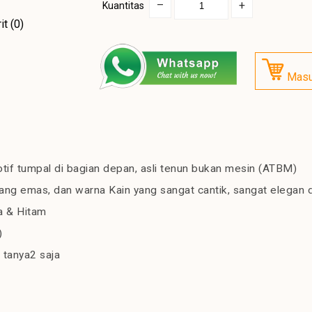
–
+
Kuantitas
it (0)
Masu
tif tumpal di bagian depan, asli tenun bukan mesin (ATBM)
ng emas, dan warna Kain yang sangat cantik, sangat elegan d
a & Hitam
)
 tanya2 saja