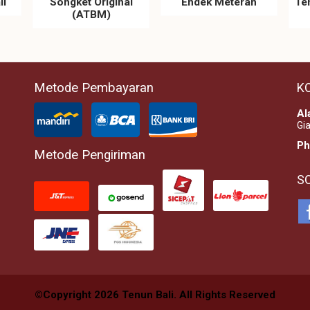
li
Songket Original
Endek Meteran
Te
(ATBM)
Metode Pembayaran
K
Al
Gia
Ph
Metode Pengiriman
S
©Copyright 2026 Tenun Bali. All Rights Reserved