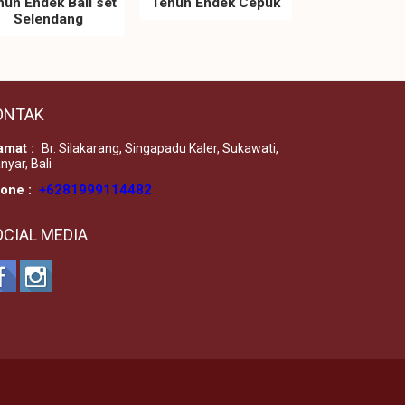
nun Endek Bali set
Tenun Endek Cepuk
Selendang
ONTAK
amat :
Br. Silakarang, Singapadu Kaler, Sukawati,
nyar, Bali
one :
+6281999114482
OCIAL MEDIA