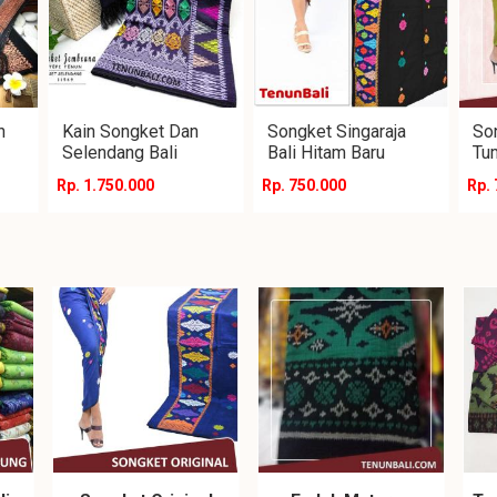
n
Kain Songket Dan
Songket Singaraja
Son
Selendang Bali
Bali Hitam Baru
Tu
Rp. 1.750.000
Rp. 750.000
Rp.