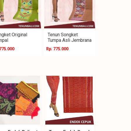
gket Original
Tenun Songket
mpal
Tumpa Asli Jembrana
 775.000
Rp. 775.000