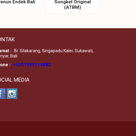
enun Endek Bali
Songket Original
(ATBM)
ONTAK
amat :
Br. Silakarang, Singapadu Kaler, Sukawati,
nyar, Bali
one :
+6281999114482
OCIAL MEDIA