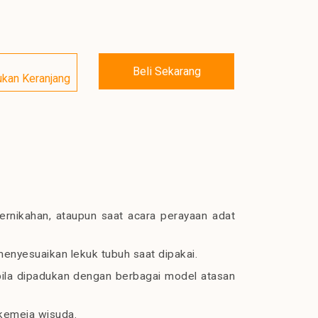
Beli Sekarang
kan Keranjang
pernikahan, ataupun saat acara perayaan adat
enyesuaikan lekuk tubuh saat dipakai.
 bila dipadukan dengan berbagai model atasan
 kemeja wisuda.