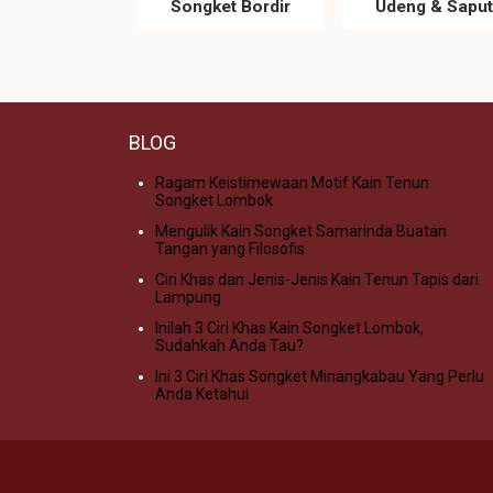
Songket Bordir
Udeng & Saput
BLOG
Ragam Keistimewaan Motif Kain Tenun
Songket Lombok
Mengulik Kain Songket Samarinda Buatan
Tangan yang Filosofis
Ciri Khas dan Jenis-Jenis Kain Tenun Tapis dari
Lampung
Inilah 3 Ciri Khas Kain Songket Lombok,
Sudahkah Anda Tau?
Ini 3 Ciri Khas Songket Minangkabau Yang Perlu
Anda Ketahui