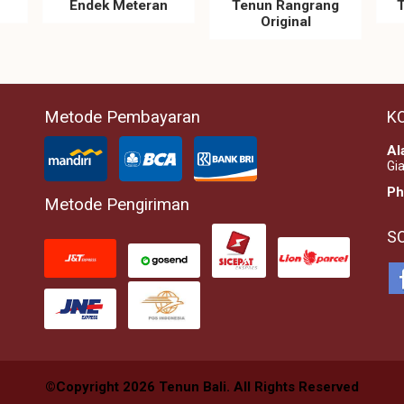
Endek Meteran
Tenun Rangrang
T
Original
Metode Pembayaran
K
Al
Gia
Ph
Metode Pengiriman
S
©Copyright 2026 Tenun Bali. All Rights Reserved