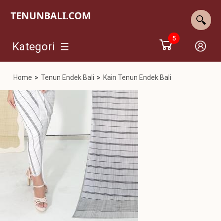
5
Kategori
Home
>
Tenun Endek Bali
>
Kain Tenun Endek Bali