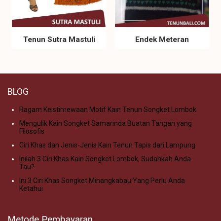
Tenun Sutra Mastuli
Endek Meteran
BLOG
Ragam Keistimewaan Motif Kain Tenun Songket Lombok
Mengulik Kain Songket Samarinda Buatan Tangan yang
Filosofis
Ciri Khas dan Jenis-Jenis Kain Tenun Tapis dari Lampung
Inilah 3 Ciri Khas Kain Songket Lombok, Sudahkah Anda
Tau?
Ini 3 Ciri Khas Songket Minangkabau Yang Perlu Anda
Ketahui
Metode Pembayaran