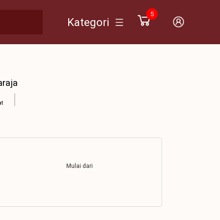
5
Kategori
araja
at
Mulai dari