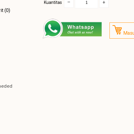
–
+
Kuantitas
it (0)
Masu
meded