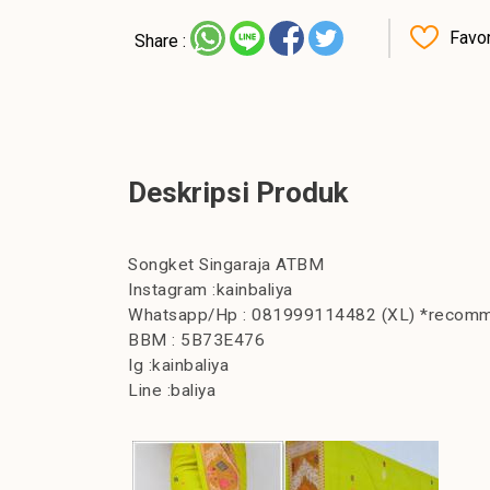
Favor
Share :
Deskripsi Produk
Songket Singaraja ATBM
Instagram :kainbaliya
Whatsapp/Hp : 081999114482 (XL) *recom
BBM : 5B73E476
Ig :kainbaliya
Line :baliya