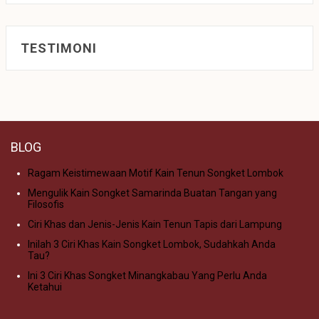
TESTIMONI
BLOG
Ragam Keistimewaan Motif Kain Tenun Songket Lombok
Mengulik Kain Songket Samarinda Buatan Tangan yang
Filosofis
Ciri Khas dan Jenis-Jenis Kain Tenun Tapis dari Lampung
Inilah 3 Ciri Khas Kain Songket Lombok, Sudahkah Anda
Tau?
Ini 3 Ciri Khas Songket Minangkabau Yang Perlu Anda
Ketahui