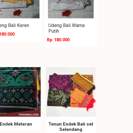
eng Bali Keren
Udeng Bali Warna
Putih
 180.000
Rp. 180.000
Endek Meteran
Tenun Endek Bali set
Selendang