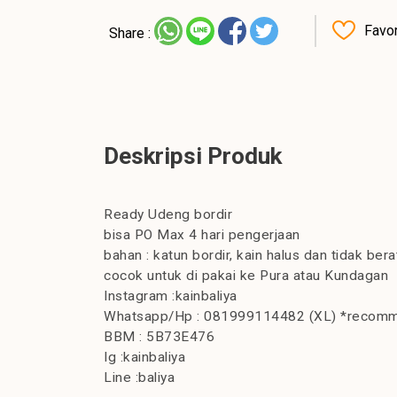
Favor
Share :
Deskripsi Produk
Ready Udeng bordir
bisa PO Max 4 hari pengerjaan
bahan : katun bordir, kain halus dan tidak bera
cocok untuk di pakai ke Pura atau Kundagan
Instagram :kainbaliya
Whatsapp/Hp : 081999114482 (XL) *recom
BBM : 5B73E476
Ig :kainbaliya
Line :baliya