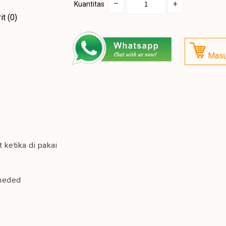
–
+
Kuantitas
it (0)
Masu
t ketika di pakai
meded