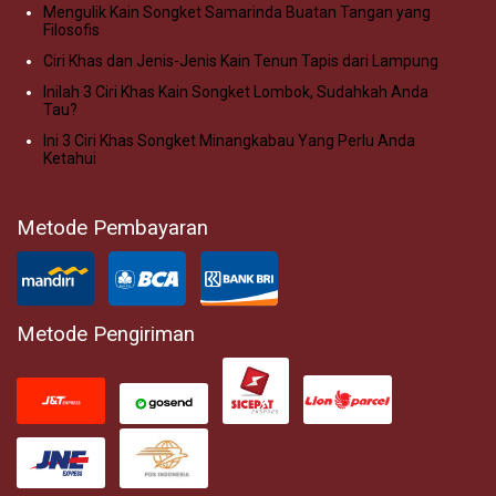
Mengulik Kain Songket Samarinda Buatan Tangan yang
Filosofis
Ciri Khas dan Jenis-Jenis Kain Tenun Tapis dari Lampung
Inilah 3 Ciri Khas Kain Songket Lombok, Sudahkah Anda
Tau?
Ini 3 Ciri Khas Songket Minangkabau Yang Perlu Anda
Ketahui
Metode Pembayaran
Metode Pengiriman