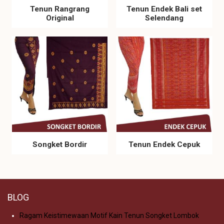
Tenun Rangrang
Tenun Endek Bali set
Original
Selendang
Songket Bordir
Tenun Endek Cepuk
BLOG
Ragam Keistimewaan Motif Kain Tenun Songket Lombok