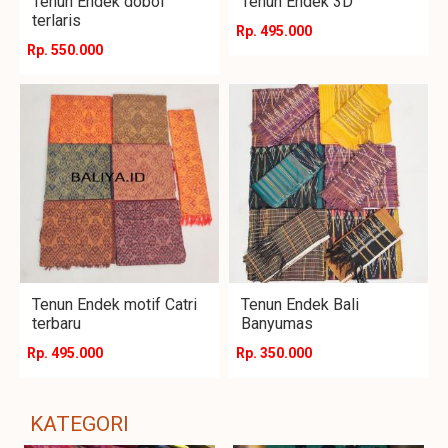
Tenun Endek dobol
Tenun Endek 3D
terlaris
Rp. 495.000
Rp. 550.000
Tenun Endek motif Catri
Tenun Endek Bali
terbaru
Banyumas
Rp. 495.000
Rp. 350.000
KATEGORI